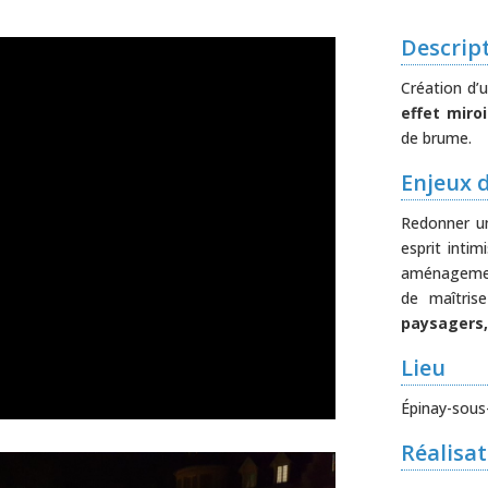
Descrip
Création d’
effet miroi
de brume.
Enjeux 
Redonner un
esprit inti
aménagement
de maîtris
paysagers,
Lieu
Épinay-sous-S
Réalisat