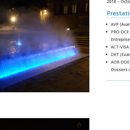
2018 – Octo
Prestat
AVP (Avan
PRO-DCE (
Entreprise
ACT-VISA 
DET (Exam
AOR-DOE (
Dossiers 