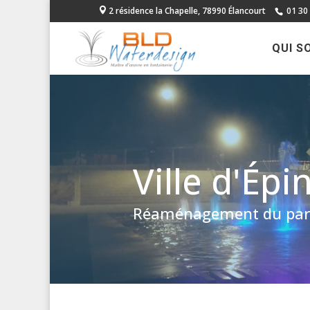
2 résidence la Chapelle, 78990 Élancourt
01 30
QUI S
Ville d'Ép
Réaménagement du parvis